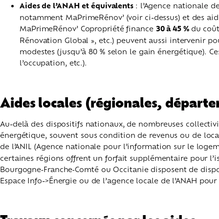
Aides de l’ANAH et équivalents
: l’Agence nationale 
notamment MaPrimeRénov’ (voir ci-dessus) et des ai
MaPrimeRénov’ Copropriété finance
30 à 45 %
du coût
Rénovation Global », etc.) peuvent aussi intervenir pou
modestes (jusqu’à 80 % selon le gain énergétique). Ce
l’occupation, etc.).
Aides locales (régionales, départ
Au-delà des dispositifs nationaux, de nombreuses collectiv
énergétique, souvent sous condition de revenus ou de localis
de l’ANIL (Agence nationale pour l’information sur le log
certaines régions offrent un forfait supplémentaire pour l
Bourgogne
‑
Franche
‑
Comté ou Occitanie disposent de dispos
Espace Info->Énergie ou de l’agence locale de l’ANAH pour c