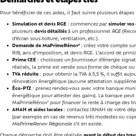
Pour bénéficier de ces aides, il faut suivre plusieurs étapes
Simulation et devis RGE
: commencez par
simuler vos
plusieurs
devis détaillés
à un professionnel
RGE
(Reco
d’écran sous-toiture, ventilation, etc.).
Demande de MaPrimeRénov’
: créez votre compte su
RIB, avis d’imposition, et devis RGE. L’accord de princi
Prime CEE
: choisissez un fournisseur d’énergie signat
réalisés, la prime est versée sous forme de chèque ou
TVA réduite
: pour obtenir la TVA à 5,5 %, il suffit aujo
rénovation énergétique (aucune attestation supplément
Éco-PTZ
: prenez rendez-vous avec votre banque mun
énergétique pour attester des gains). La banque peut a
MaPrimeRénov’ pour financer le reste à charge des t
ANAH et aides locales
: contactez l’ANAH de votre dép
(par exemple en cas de revenus très modestes ou coprop
MaPrimeRenov Régionale
s’il en existe.
Chaque démarche doit être réalisée
avant le début des tra