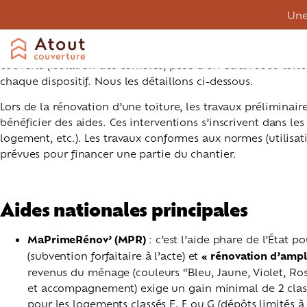
Une
La rénovation de la toiture et son isolation sont essentiel
2025, alors que les pouvoirs publics multiplient les dispos
réduite, éco-PTZ, ANAH, etc.), complétées par des subvention
couverts (isolation des combles, pose d’un écran sous-toit
chaque dispositif. Nous les détaillons ci-dessous.
Lors de la rénovation d’une toiture, les travaux préliminaire
bénéficier des aides. Ces interventions s’inscrivent dans le
logement, etc.). Les travaux conformes aux normes (utilisa
prévues pour financer une partie du chantier.
Aides nationales principales
MaPrimeRénov’ (MPR)
: c’est l’aide phare de l’État 
(subvention forfaitaire à l’acte) et
« rénovation d’amp
revenus du ménage (couleurs “Bleu, Jaune, Violet, Ros
Couverture
Désamiantage
Entreti
et accompagnement) exige un gain minimal de 2 class
pour les logements classés E, F ou G (dépôts limités à