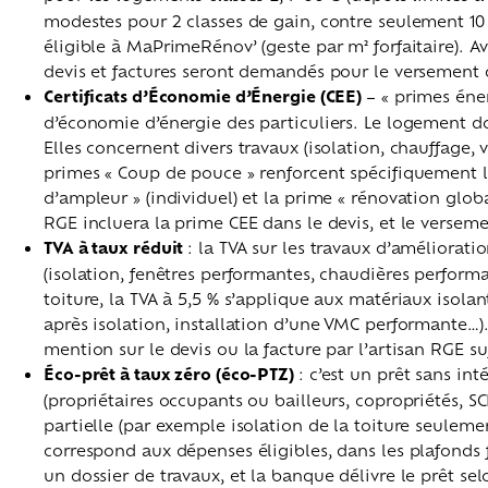
modestes pour 2 classes de gain, contre seulement 10 
éligible à MaPrimeRénov’ (geste par m² forfaitaire). Av
devis et factures seront demandés pour le versement 
Certificats d’Économie d’Énergie (CEE)
– « primes éner
d’économie d’énergie des particuliers. Le logement do
Elles concernent divers travaux (isolation, chauffage,
primes « Coup de pouce » renforcent spécifiquement la
d’ampleur » (individuel) et la prime « rénovation global
RGE incluera la prime CEE dans le devis, et le versemen
TVA à taux réduit
: la TVA sur les travaux d’améliorat
(isolation, fenêtres performantes, chaudières performa
toiture, la TVA à 5,5 % s’applique aux matériaux isolan
après isolation, installation d’une VMC performante…). 
mention sur le devis ou la facture par l’artisan RGE
su
Éco-prêt à taux zéro (éco-PTZ)
: c’est un prêt sans i
(propriétaires occupants ou bailleurs, copropriétés, S
partielle (par exemple isolation de la toiture seule
correspond aux dépenses éligibles, dans les plafonds 
un dossier de travaux, et la banque délivre le prêt se