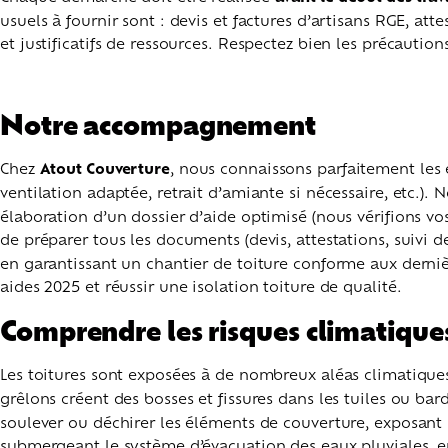
usuels à fournir sont : devis et factures d’artisans RGE, at
et justificatifs de ressources. Respectez bien les précautio
Notre accompagnement
Chez
Atout Couverture
, nous connaissons parfaitement les 
ventilation adaptée, retrait d’amiante si nécessaire, etc.).
élaboration d’un dossier d’aide optimisé (nous vérifions vos
de préparer tous les documents (devis, attestations, suivi d
en garantissant un chantier de toiture conforme aux derniè
aides 2025 et réussir une isolation toiture de qualité.
Comprendre les risques climatiques
Les toitures sont exposées à de nombreux aléas climatique
grêlons créent des bosses et fissures dans les tuiles ou ba
soulever ou déchirer les éléments de couverture, exposant 
submergeant le système d’évacuation des eaux pluviales, ent