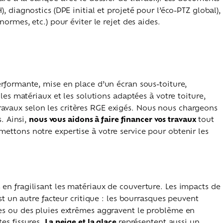
 diagnostics (DPE initial et projeté pour l’éco-PTZ global),
ormes, etc.) pour éviter le rejet des aides.
erformante, mise en place d’un écran sous-toiture,
les matériaux et les solutions adaptées à votre toiture,
s travaux selon les critères RGE exigés. Nous nous chargeons
. Ainsi,
nous vous aidons à faire financer vos travaux
tout
ettons notre expertise à votre service pour obtenir les
 en fragilisant les matériaux de couverture. Les impacts de
st un autre facteur critique : les bourrasques peuvent
ées ou des pluies extrêmes aggravent le problème en
es fissures.
La neige et la glace
représentent aussi un