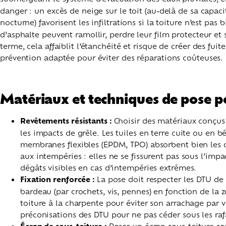
danger : un excès de neige sur le toit (au-delà de sa capaci
nocturne) favorisent les infiltrations si la toiture n’est pas 
d’asphalte peuvent ramollir, perdre leur film protecteur et
terme, cela affaiblit l’étanchéité et risque de créer des fu
prévention adaptée pour éviter des réparations coûteuses.
Matériaux et techniques de pose p
Revêtements résistants :
Choisir des matériaux conçus
les impacts de grêle. Les tuiles en terre cuite ou en 
membranes flexibles (EPDM, TPO) absorbent bien les ch
aux intempéries : elles ne se fissurent pas sous l’impac
dégâts visibles en cas d’intempéries extrêmes.
Fixation renforcée :
La pose doit respecter les DTU de 
bardeau (par crochets, vis, pennes) en fonction de la 
toiture à la charpente pour éviter son arrachage par ve
préconisations des DTU pour ne pas céder sous les raf
Poser un écran sous-toiture sou