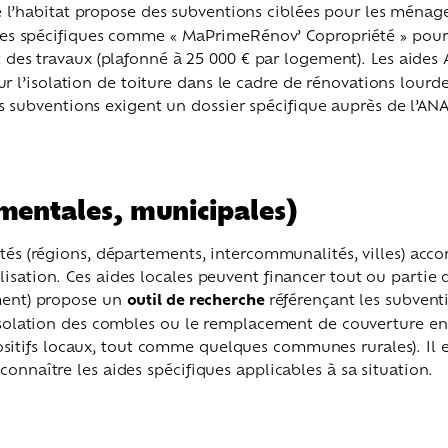
de l’habitat propose des subventions ciblées pour les ména
des spécifiques comme « MaPrimeRénov’ Copropriété » pour
 des travaux (plafonné à 25 000 € par logement). Les aides
r l’isolation de toiture dans le cadre de rénovations lourde
s subventions exigent un dossier spécifique auprès de l’ANA
ementales, municipales)
ités (régions, départements, intercommunalités, villes) ac
ation. Ces aides locales peuvent financer tout ou partie des 
ement) propose un
outil de recherche
référençant les subvent
’isolation des combles ou le remplacement de couverture en 
itifs locaux, tout comme quelques communes rurales). Il es
onnaître les aides spécifiques applicables à sa situation.