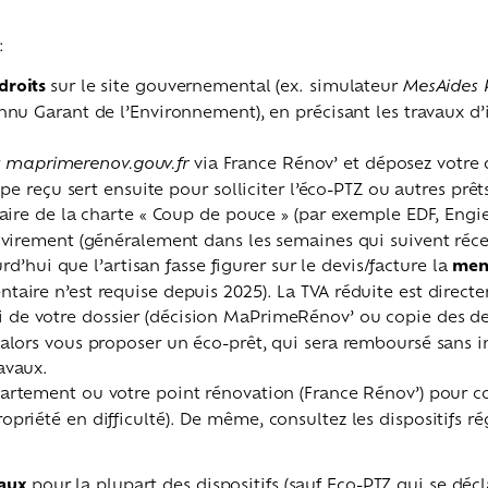
 :
 droits
sur le site gouvernemental (ex. simulateur
MesAides
nnu Garant de l’Environnement), en précisant les travaux d’i
r
maprimerenov.gouv.fr
via France Rénov’ et déposez votre 
pe reçu sert ensuite pour solliciter l’éco-PTZ ou autres prêt
aire de la charte « Coup de pouce » (par exemple EDF, Engie, 
 virement (généralement dans les semaines qui suivent réce
urd’hui que l’artisan fasse figurer sur le devis/facture la
men
aire n’est requise depuis 2025). La TVA réduite est directe
i de votre dossier (décision MaPrimeRénov’ ou copie des d
lors vous proposer un éco-prêt, qui sera remboursé sans int
ravaux.
artement ou votre point rénovation (France Rénov’) pour con
riété en difficulté). De même, consultez les dispositifs ré
vaux
pour la plupart des dispositifs (sauf Eco-PTZ qui se déc