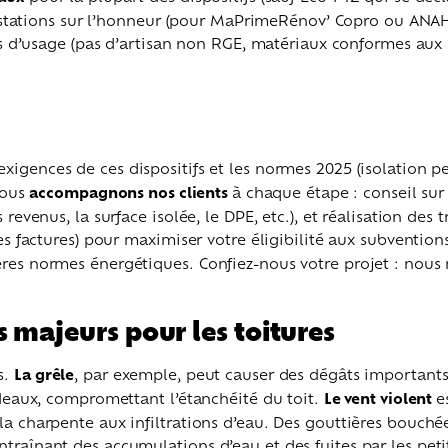
testations sur l’honneur (pour MaPrimeRénov’ Copro ou ANAH),
ns d’usage (pas d’artisan non RGE, matériaux conformes aux n
exigences de ces dispositifs et les normes 2025 (isolation p
 Nous
accompagnons nos clients
à chaque étape : conseil sur 
 revenus, la surface isolée, le DPE, etc.), et réalisation de
es factures) pour maximiser votre éligibilité aux subventions
res normes énergétiques. Confiez-nous votre projet : nous m
 majeurs pour les toitures
s.
La grêle
, par exemple, peut causer des dégâts importants
rdeaux, compromettant l’étanchéité du toit.
Le vent violent
e
la charpente aux infiltrations d’eau. Des gouttières bouch
raînant des accumulations d’eau et des fuites par les petit