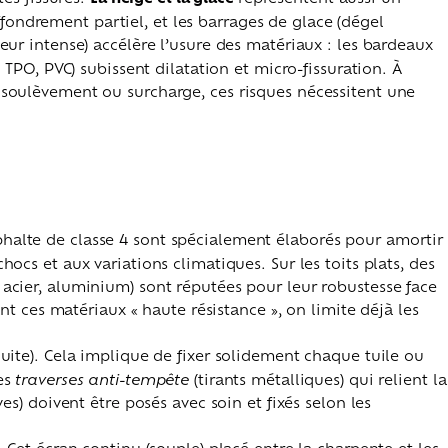
ffondrement partiel, et les barrages de glace (dégel
eur intense) accélère l’usure des matériaux : les bardeaux
TPO, PVC) subissent dilatation et micro-fissuration. À
oc, soulèvement ou surcharge, ces risques nécessitent une
phalte de classe 4 sont spécialement élaborés pour amortir
hocs et aux variations climatiques. Sur les toits plats, des
 acier, aluminium) sont réputées pour leur robustesse face
ant ces matériaux « haute résistance », on limite déjà les
cuite). Cela implique de fixer solidement chaque tuile ou
des
traverses anti-tempête
(tirants métalliques) qui relient la
es) doivent être posés avec soin et fixés selon les
. Cet écran continu (souple) placé entre la charpente et les