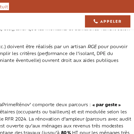
tuit
uire sa facture d’énergie. C’est particulièrement vrai en
onales majeures sont disponibles (MaPrimeRénov’, CEE, TVA
, âge du logement, type de travaux), les types de travaux
APPELER
05 61 36 23 68
 etc.), ainsi que les montants et démarches varient selon
c.) doivent être réalisés par un artisan
RGE
pour pouvoir
mplir les critères (performance de l’isolant, DPE du
amiante éventuelle) ouvrent droit aux aides publiques
es. MaPrimeRénov’ comporte deux parcours :
« par geste »
étaires (occupants ou bailleurs) et est modulée selon les
 le RFR 2024. La rénovation d’ampleur (parcours avec audit
Isolation toiture
Charpente
’est ouverte qu’aux ménages aux revenus très modestes
centage des travaux (jusqu’à
80 %
HT pour les ménages très