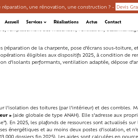
 réparation, une rénovation, une construction ? -
Devis Gra
les pour améliorer le confort thermique d’un logement et réd
itifs d’aide pour soutenir ces travaux. Plusieurs aides nati
Accueil
Services
Réalisations
Actus
Contact
s locales éventuelles. Les conditions d’éligibilité (revenus
ure, remplacement des matériaux, ventilation, désamiantage,
s (réparation de la charpente, pose d’écrans sous-toiture, et
s opérations éligibles aux
dispositifs 2025, à condition de re
tion d’isolants performants, ventilation adaptée, dépose d’
pour l’isolation des toitures (par l’intérieur) et des combl
leur »
(aide globale de type ANAH). Elle s’adresse aux propri
e”). En 2025, les plafonds de ressources sont actualisés sur
en / démoussage
Réparation toiture
Zinguerie
es énergétiques et au moins deux postes d’isolation, et n
 13 000 dossiers fin 2025). Les aides sont calculées en pour