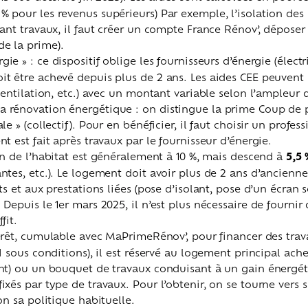
% pour les revenus supérieurs) Par exemple, l’isolation de
ant travaux, il faut créer un compte France Rénov’, déposer le
de la prime).
gie » : ce dispositif oblige les fournisseurs d’énergie (électr
it être achevé depuis plus de 2 ans. Les aides CEE peuvent
 ventilation, etc.) avec un montant variable selon l’ampleur 
 rénovation énergétique : on distingue la prime Coup de po
e » (collectif). Pour en bénéficier, il faut choisir un profes
t est fait après travaux par le fournisseur d’énergie.
ion de l’habitat est généralement à 10 %, mais descend à
5,5
ntes, etc.). Le logement doit avoir plus de 2 ans d’ancienne
ts et aux prestations liées (pose d’isolant, pose d’un écran
Depuis le 1er mars 2025, il n’est plus nécessaire de fournir 
ffit.
ntérêt, cumulable avec MaPrimeRénov’, pour financer des tra
CI sous conditions), il est réservé au logement principal ac
ment) ou un bouquet de travaux conduisant à un gain énergé
fixés par type de travaux. Pour l’obtenir, on se tourne ver
lon sa politique habituelle.