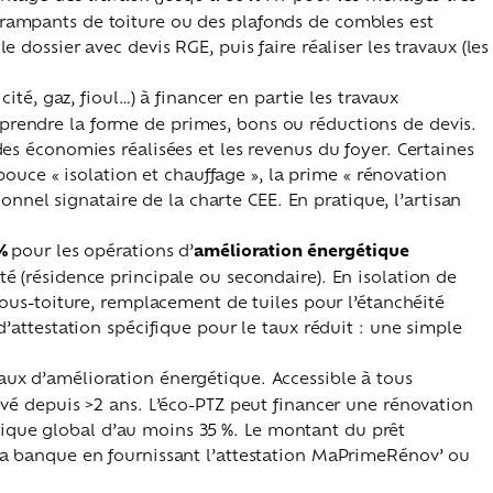
s rampants de toiture ou des plafonds de combles est
 dossier avec devis RGE, puis faire réaliser les travaux (les
icité, gaz, fioul…) à financer en partie les travaux
 prendre la forme de primes, bons ou réductions de devis.
des économies réalisées et les revenus du foyer. Certaines
uce « isolation et chauffage », la prime « rénovation
sionnel signataire de la charte CEE. En pratique, l’artisan
 %
pour les opérations d’
amélioration énergétique
té (résidence principale ou secondaire). En isolation de
 sous-toiture, remplacement de tuiles pour l’étanchéité
d’attestation spécifique pour le taux réduit : une simple
vaux d’amélioration énergétique. Accessible à tous
hevé depuis >2 ans. L’éco-PTZ peut financer une rénovation
tique global d’au moins 35 %. Le montant du prêt
s sa banque en fournissant l’attestation MaPrimeRénov’ ou