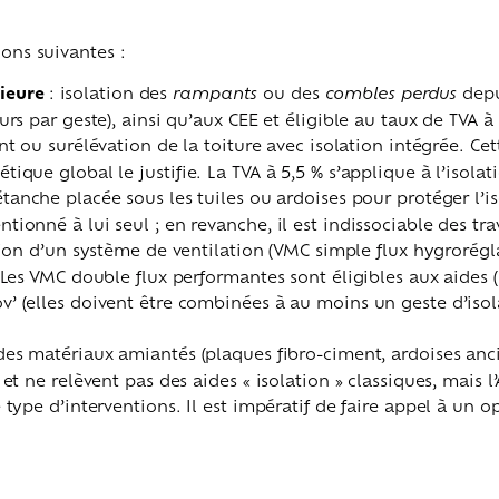
ions suivantes :
rieure
: isolation des
rampants
ou des
combles perdus
depu
rs par geste), ainsi qu’aux CEE et éligible au taux de TVA à
 ou surélévation de la toiture avec isolation intégrée. Cet
que global le justifie. La TVA à 5,5 % s’applique à l’isolat
anche placée sous les tuiles ou ardoises pour protéger l’iso
onné à lui seul ; en revanche, il est indissociable des tra
ation d’un système de ventilation (VMC simple flux hygrorég
Les VMC double flux performantes sont éligibles aux aides (
 (elles doivent être combinées à au moins un geste d’isolat
 des matériaux amiantés (plaques fibro-ciment, ardoises ancie
t ne relèvent pas des aides « isolation » classiques, mais l
ype d’interventions. Il est impératif de faire appel à un op