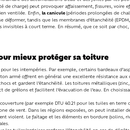
té de charge) peut provoquer affaissement, fissures, voire e
bien ventilée. Enfin,
la canicule
(périodes prolongées de chal
 se déformer, tandis que les membranes d’étanchéité (EPDM, 
ites invisibles à court terme. En résumé, que ce soit par ch
our mieux protéger sa toiture
 pour les intempéries. Par exemple, certains bardeaux d’as
béton armé offrent en
général une excellente résistance aux c
ocs et gardent l’étanchéité. Les toitures métalliques (zinc,
t de grêlons et facilitent l’évacuation de l’eau. En choisiss
couverture (par exemple DTU 40.21 pour les tuiles en terre 
zone de vent. Dans les régions exposées, on peut installer 
nt violent. Le faîtage et les éléments en bordure (solins, riv
ales.
s les tuiles/ardoises renforce l’étanchéité en cas de dégâts