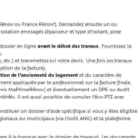
 Rénov
ou France Rénov’). Demandez ensuite un ou
solation envisagés (épaisseur et type d’isolant, pose
dossier en ligne
avant le début des travaux
. Fournissez le
s.
etc.) et transmettez-lui votre devis. Une fois les travaux
ption de la facture).
tion de l’ancienneté du logement
et du caractère de
ment appliquée par le professionnel sur la facture finale.
evis MaPrimeRénov’, et éventuellement un DPE ou Audit
érêts. Il est aussi possible de cumuler l’éco-PTZ avec
stituer un dossier d’aide spécifique si vous y êtes éligible
gionaux ou municipaux (via l’outil ANIL) et la plateforme
lare à la banque avec le dossier de travaux). Les documents