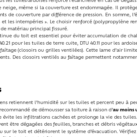
 de neige, même si la couverture est endommagée. Il protèg
ents de couverture par différence de pression. En somme, l’
ères et les intempéries ». Le choisir renforcé (polypropylè
de matériau principal fissuré.
tinue du toit est essentiel pour éviter accumulation de ch
0.21 pour les tuiles de terre cuite, DTU 40.11 pour les ardoi
u faîtage (closoirs ou grilles ventilées). Cette lame d’air lim
ments. Des closoirs ventilés au faîtage permettent notamment
s
ens retiennent l’humidité sur les tuiles et percent peu à pe
 recommandé de démousser sa toiture à raison d’
au moins 
vite les infiltrations cachées et prolonge la vie des tuiles
vent être dégagées des feuilles, branches et débris végéta
sur le toit et détériorent le système d’évacuation. Vérifiez 