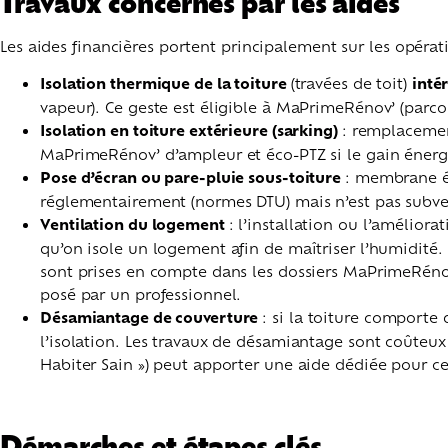
Travaux concernés par les aides
Les aides financières portent principalement sur les opérat
Isolation thermique de la toiture
(travées de toit)
inté
vapeur). Ce geste est éligible à MaPrimeRénov’ (parcou
Isolation en toiture extérieure (sarking)
: remplacement
MaPrimeRénov’ d’ampleur et éco-PTZ si le gain énergéti
Pose d’écran ou pare-pluie sous-toiture
: membrane ét
réglementairement (normes DTU) mais n’est pas subventi
Ventilation du logement
: l’installation ou l’amélior
qu’on isole un logement afin de maîtriser l’humidité. 
sont prises en compte dans les dossiers MaPrimeRénov’
posé par un professionnel.
Désamiantage de couverture
: si la toiture comporte
l’isolation. Les travaux de désamiantage sont coûteux e
Habiter Sain ») peut apporter une aide dédiée pour ce t
Démarches et étapes clés