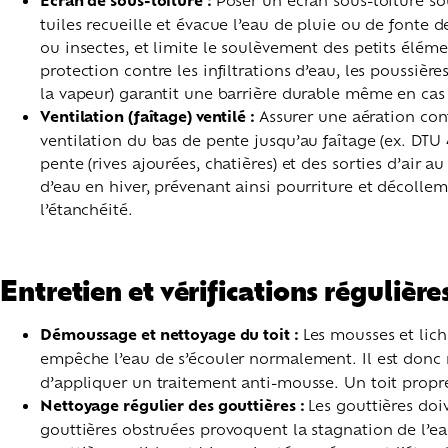
Écran de sous-toiture :
tuiles recueille et évacue l’eau de pluie ou de fonte
ou insectes, et limite le soulèvement des petits élém
protection contre les infiltrations d’eau, les poussi
la vapeur) garantit une barrière durable même en cas 
Ventilation (faîtage) ventilé :
Assurer une aération con
ventilation du bas de pente jusqu’au faîtage (ex. DTU 4
pente (rives ajourées, chatières) et des sorties d’air a
d’eau en hiver, prévenant ainsi pourriture et décolle
l’étanchéité.
Entretien et vérifications régulière
Démoussage et nettoyage du toit :
Les mousses et lich
empêche l’eau de s’écouler normalement. Il est donc
d’appliquer un traitement anti-mousse. Un toit propre é
Nettoyage régulier des gouttières :
Les gouttières doi
gouttières obstruées provoquent la stagnation de l’eau 