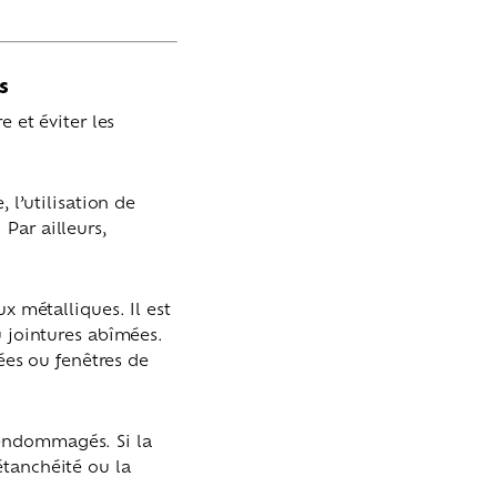
s
e et éviter les
 l’utilisation de
Par ailleurs,
x métalliques. Il est
u jointures abîmées.
nées ou fenêtres de
 endommagés. Si la
étanchéité ou la