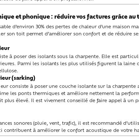
mique et phonique : réduire vos factures grâce au 
nsable d’environ 30% des pertes de chaleur d’une maison mal
ler son toit permet d’améliorer son confort et de réduire s
rieur
ste à poser des isolants sous la charpente. Elle est partic
eures. Parmi les isolants les plus utilisés figurent la laine d
ellulose.
rieur (sarking)
érieur consiste à poser une couche isolante sur la charpente 
ime les ponts thermiques et améliore nettement la perfor
t plus élevé. Il est vivement conseillé de faire appel à un 
nces sonores (pluie, vent, trafic), il est recommandé d’utilis
i contribuent à améliorer le confort acoustique de votre ha