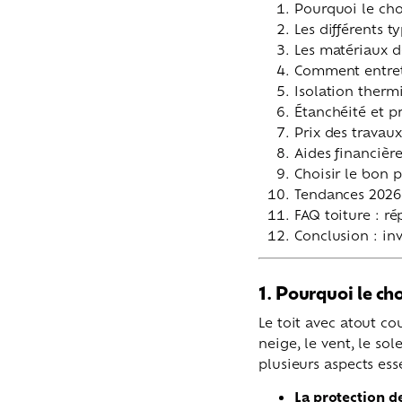
Pourquoi le cho
Les différents t
Les matériaux de
Comment entrete
Isolation therm
Étanchéité et p
Prix des travau
Aides financièr
Choisir le bon p
Tendances 2026 
FAQ toiture : r
Conclusion : in
1. Pourquoi le cho
Le toit avec atout co
neige, le vent, le so
plusieurs aspects esse
La protection de