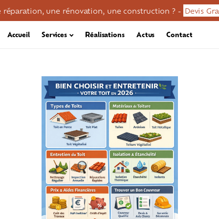
 réparation, une rénovation, une construction ? -
Devis Gra
Accueil
Services
Réalisations
Actus
Contact
en / démoussage
Réparation toiture
Zinguerie