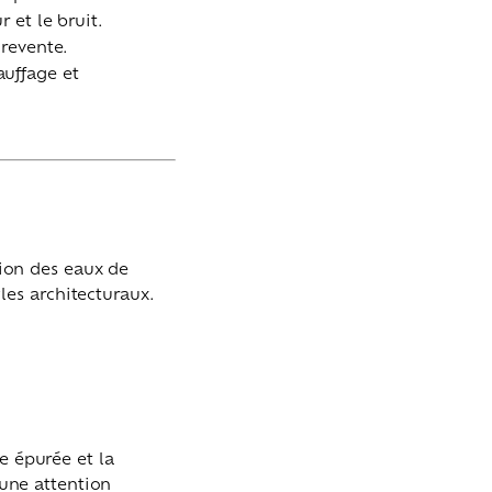
 et le bruit.
 revente.
auffage et
tion des eaux de
yles architecturaux.
e épurée et la
 une attention