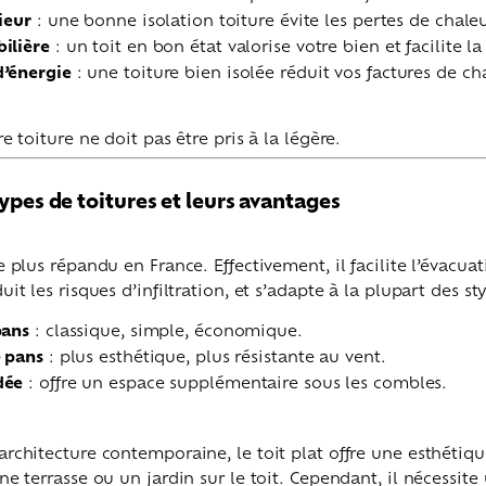
ieur
: une bonne isolation toiture évite les pertes de chaleur
ilière
: un toit en bon état valorise votre bien et facilite la
d’énergie
: une toiture bien isolée réduit vos factures de ch
re toiture ne doit pas être pris à la légère.
types de toitures et leurs avantages
le plus répandu en France. Effectivement, il facilite l’évacua
uit les risques d’infiltration, et s’adapte à la plupart des st
pans
: classique, simple, économique.
e pans
: plus esthétique, plus résistante au vent.
dée
: offre un espace supplémentaire sous les combles.
architecture contemporaine, le toit plat offre une esthétiqu
une terrasse ou un jardin sur le toit. Cependant, il nécessite