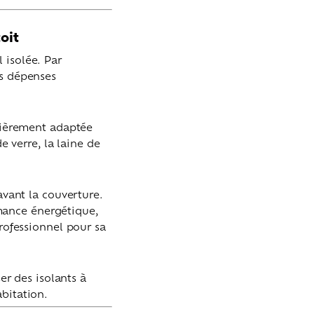
toit
 isolée. Par
es dépenses
ulièrement adaptée
e verre, la laine de
avant la couverture.
mance énergétique,
professionnel pour sa
er des isolants à
bitation.