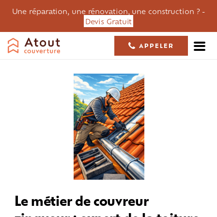
Une réparation, une rénovation, une construction ? -
Devis Gratuit
APPELER
05 61 36 23 68
Le métier de couvreur