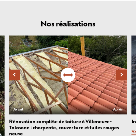
Nos réalisations
Avant
Après
Rénovation complète de toiture à Villeneuve-
I
Tolosane : charpente, couverture et tuiles rouges
Vo
neuve