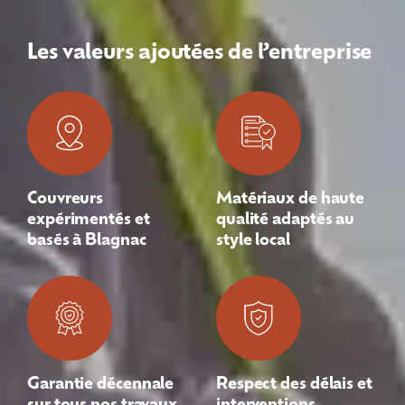
Les valeurs ajoutées de l’entreprise
Couvreurs
Matériaux de haute
expérimentés et
qualité adaptés au
basés à Blagnac
style local
Garantie décennale
Respect des délais et
sur tous nos travaux
interventions