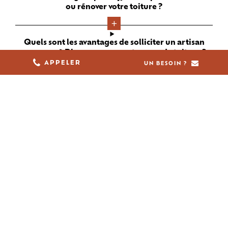
ou rénover votre toiture ?
Quels sont les avantages de solliciter un artisan
couvreur à Blagnac pour vos travaux de toiture ?
05 61 36 23 68
APPELER
UN BESOIN ?
Quels critères faut-il prendre en compte pour
choisir le couvreur le plus adapté à Blagnac pour
votre projet de toiture ?
Quel budget faut-il prévoir pour des travaux de
couverture à Blagnac, et comment obtenir un devis
précis ?
En quoi un artisan couvreur se distingue-t-il d’une
entreprise de couverture à Blagnac ?