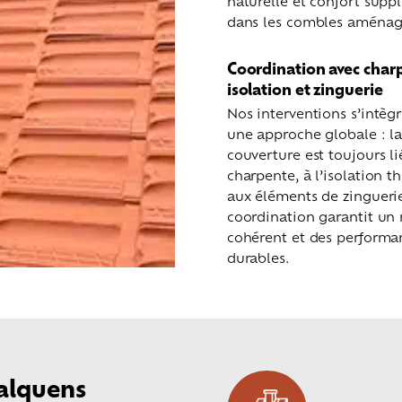
naturelle et confort supp
dans les combles aménag
Coordination avec char
isolation et zinguerie
Nos interventions s’intèg
une approche globale : l
couverture est toujours li
charpente, à l’isolation t
aux éléments de zinguerie
coordination garantit un 
cohérent et des performa
durables.
calquens