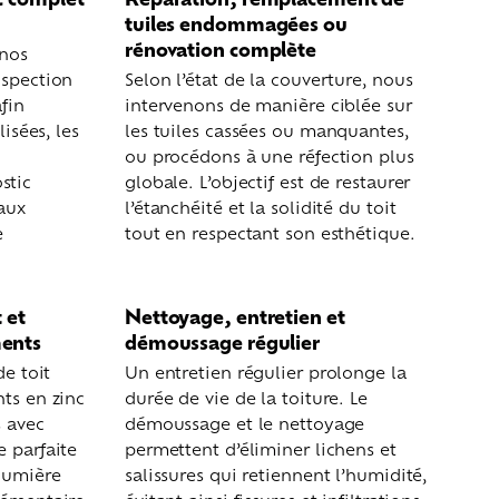
tuiles endommagées ou
rénovation complète
 nos
nspection
Selon l’état de la couverture, nous
fin
intervenons de manière ciblée sur
lisées, les
les tuiles cassées ou manquantes,
ou procédons à une réfection plus
stic
globale. L’objectif est de restaurer
vaux
l’étanchéité et la solidité du toit
e
tout en respectant son esthétique.
 et
Nettoyage, entretien et
ments
démoussage régulier
de toit
Un entretien régulier prolonge la
nts en zinc
durée de vie de la toiture. Le
s avec
démoussage et le nettoyage
e parfaite
permettent d’éliminer lichens et
lumière
salissures qui retiennent l’humidité,