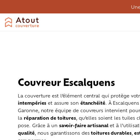
Une
Couvreur Escalquens
La couverture est l’élément central qui protège vo
intempéries
et assure son
étanchéité
. À Escalquens
Garonne, notre équipe de couvreurs intervient pou
la
réparation de toitures
, qu’elles soient les tuiles
pose. Grâce à un
savoir-faire artisanal
et à l’utilis
Couverture
Désamiantage
Entreti
qualité
, nous garantissons des
toitures durables
,
es