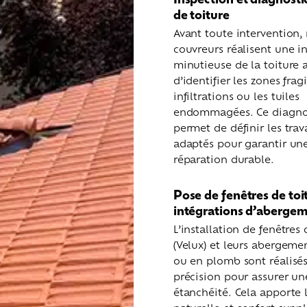
de toiture
Avant toute intervention,
couvreurs réalisent une i
minutieuse de la toiture a
d’identifier les zones fragi
infiltrations ou les tuiles
endommagées. Ce diagno
permet de définir les tra
adaptés pour garantir un
réparation durable.
Pose de fenêtres de toit
intégrations d’aberge
L’installation de fenêtres 
(Velux) et leurs abergeme
ou en plomb sont réalisé
précision pour assurer un
étanchéité. Cela apporte 