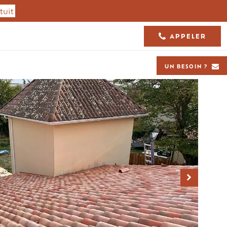
tuit
APPELER
05 61 36 23 68
UN BESOIN ?
Isolation toiture
Charpente