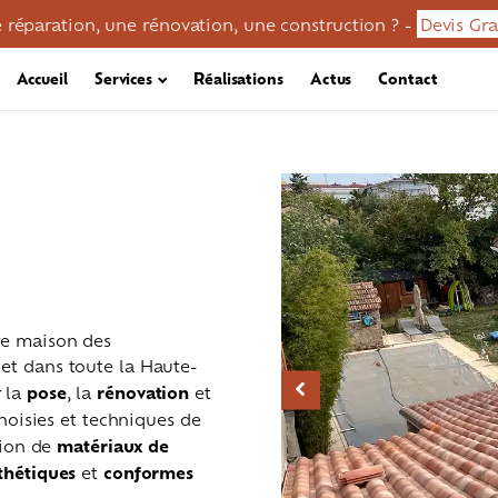
 réparation, une rénovation, une construction ? -
Devis Gra
Accueil
Services
Réalisations
Actus
Contact
tre maison des
 et dans toute la Haute-
r la
pose
, la
rénovation
et
 choisies et techniques de
ation de
matériaux de
en / démoussage
Réparation toiture
Zinguerie
thétiques
et
conformes