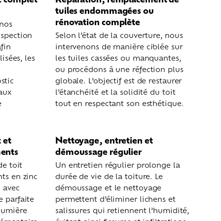
tuiles endommagées ou
rénovation complète
 nos
nspection
Selon l’état de la couverture, nous
fin
intervenons de manière ciblée sur
lisées, les
les tuiles cassées ou manquantes,
ou procédons à une réfection plus
stic
globale. L’objectif est de restaurer
vaux
l’étanchéité et la solidité du toit
e
tout en respectant son esthétique.
 et
Nettoyage, entretien et
ments
démoussage régulier
de toit
Un entretien régulier prolonge la
nts en zinc
durée de vie de la toiture. Le
s avec
démoussage et le nettoyage
e parfaite
permettent d’éliminer lichens et
lumière
salissures qui retiennent l’humidité,