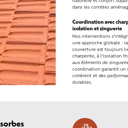
naturelle et confort supp
dans les combles aménag
Coordination avec char
isolation et zinguerie
Nos interventions s’intèg
une approche globale : l
couverture est toujours li
charpente, à l’isolation t
aux éléments de zinguerie
coordination garantit un 
cohérent et des performa
durables.
nsorbes