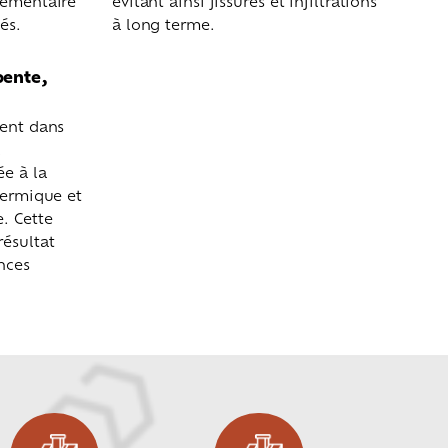
lémentaire
évitant ainsi fissures et infiltrations
és.
à long terme.
pente,
rent dans
a
ée à la
hermique et
. Cette
résultat
nces