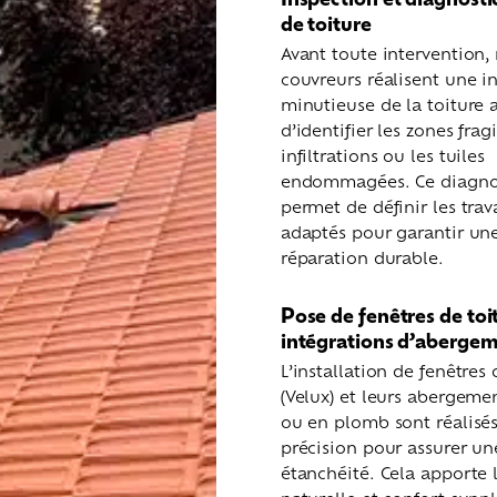
de toiture
Avant toute intervention,
couvreurs réalisent une i
minutieuse de la toiture a
d’identifier les zones fragi
infiltrations ou les tuiles
endommagées. Ce diagno
permet de définir les tra
adaptés pour garantir un
réparation durable.
Pose de fenêtres de toit
intégrations d’aberge
L’installation de fenêtres 
(Velux) et leurs abergeme
ou en plomb sont réalisé
précision pour assurer un
étanchéité. Cela apporte 