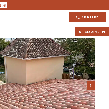
tuit
APPELER
05 61 36 23 68
UN BESOIN ?
Isolation toiture
Charpente