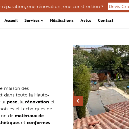
 réparation, une rénovation, une construction ? -
Devis Gra
Accueil
Services
Réalisations
Actus
Contact
tre maison des
et dans toute la Haute-
r la
pose
, la
rénovation
et
 choisies et techniques de
ation de
matériaux de
en / démoussage
Réparation toiture
Zinguerie
thétiques
et
conformes