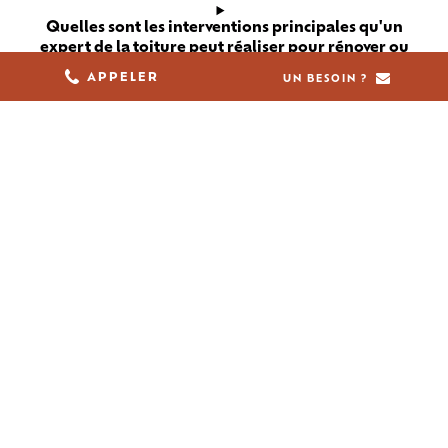
Quelles sont les interventions principales qu'un
expert de la toiture peut réaliser pour rénover ou
entretenir votre habitation ?
05 61 36 23 68
APPELER
UN BESOIN ?
Pourquoi est-il stratégique de solliciter un artisan
local pour vos travaux de couverture ?
Quels critères examiner pour choisir le prestataire
idéal pour votre toiture ?
Quel budget prévoir pour vos travaux et comment
obtenir une estimation précise ?
Quelles différences entre un artisan indépendant
et une grande entreprise de couverture ?