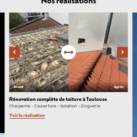
Nos réalisations
Avant
Après
Rénovation complète de toiture à Toulouse
Charpente
-
Couverture
-
Isolation
-
Zinguerie
Voir la réalisation