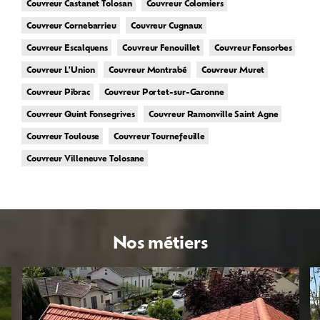
Couvreur Castanet Tolosan
Couvreur Colomiers
Couvreur Cornebarrieu
Couvreur Cugnaux
Couvreur Escalquens
Couvreur Fenouillet
Couvreur Fonsorbes
Couvreur L'Union
Couvreur Montrabé
Couvreur Muret
Couvreur Pibrac
Couvreur Portet-sur-Garonne
Couvreur Quint Fonsegrives
Couvreur Ramonville Saint Agne
Couvreur Toulouse
Couvreur Tournefeuille
Couvreur Villeneuve Tolosane
Nos métiers