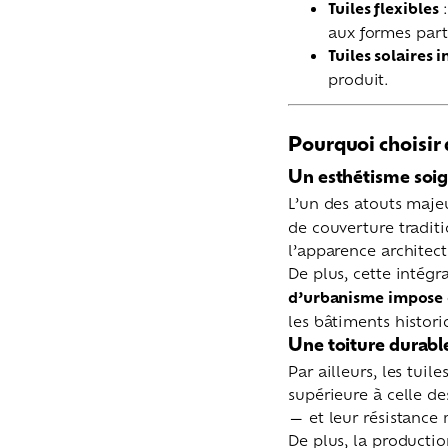
Tuiles flexibles
:
aux formes parti
Tuiles solaires 
produit.
Pourquoi choisir d
Un esthétisme soig
L’un des atouts majeu
de couverture traditi
l’apparence architect
De plus, cette intégr
d’urbanisme impose d
les bâtiments histori
Une toiture durabl
Par ailleurs, les tui
supérieure à celle de
— et leur résistance
De plus, la productio