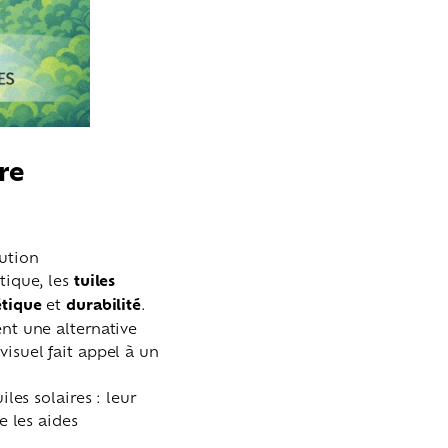
ure
lution
tique, les
tuiles
tique
et
durabilité
.
ent une alternative
visuel fait appel à un
les solaires : leur
e les aides