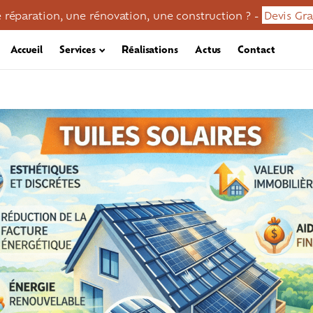
 réparation, une rénovation, une construction ? -
Devis Gra
Accueil
Services
Réalisations
Actus
Contact
en / démoussage
Réparation toiture
Zinguerie