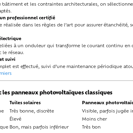
 bâtiment et les contraintes architecturales, on sélectionn
ptés.
 un professionnel certifié
e réalisée dans les règles de l’art pour assurer étanchéité, s
lectrique
reliées à un onduleur qui transforme le courant continu en 
 le réseau.
et suivi
plet est effectué, suivi d’une maintenance périodique ato
miers
 les panneaux photovoltaïques classiques
Tuiles solaires
Panneaux photovoltaïq
ue
Très bonne, discrète
Visible, parfois jugée 
Élevé
Moins cher
ique
Bon, mais parfois inférieur
Très bon