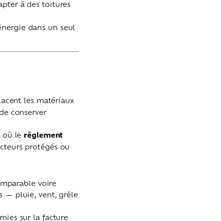
apter à des toitures
énergie dans un seul
lacent les matériaux
 de conserver
s où le
règlement
cteurs protégés ou
comparable voire
 — pluie, vent, grêle
mies sur la facture