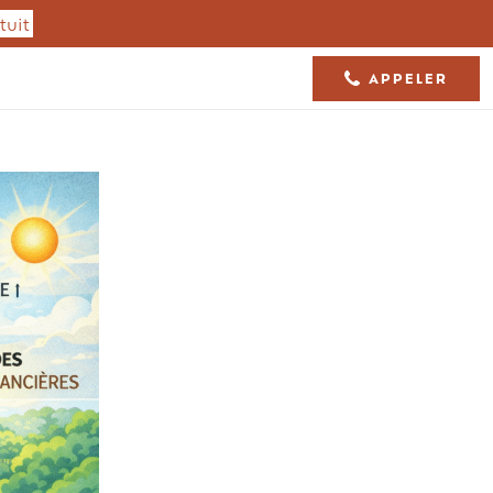
tuit
APPELER
05 61 36 23 68
Isolation toiture
Charpente