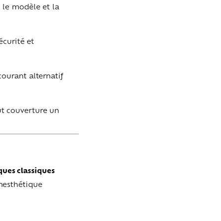
e le modèle et la
écurité et
courant alternatif
ut couverture un
ues classiques
inesthétique