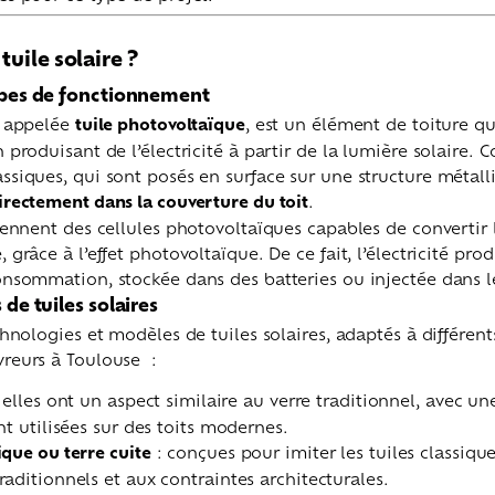
tuile solaire ?
cipes de fonctionnement
i appelée
tuile photovoltaïque
, est un élément de toiture qu
n produisant de l’électricité à partir de la lumière solaire.
ssiques, qui sont posés en surface sur une structure métalli
irectement dans la couverture du toit
.
tiennent des cellules photovoltaïques capables de convertir 
 grâce à l’effet photovoltaïque. De ce fait, l’électricité pro
onsommation, stockée dans des batteries ou injectée dans l
 de tuiles solaires
echnologies et modèles de tuiles solaires, adaptés à différent
vreurs à Toulouse :
 elles ont un aspect similaire au verre traditionnel, avec une
nt utilisées sur des toits modernes.
ique ou terre cuite
: conçues pour imiter les tuiles classique
aditionnels et aux contraintes architecturales.