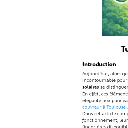
Tu
Introduction
Aujourd’hui, alors q
incontournable pour p
solaires
se distinguen
En effet, ces élément
élégante aux panneaux
couvreur à Toulouse
Dans cet article compl
fonctionnement, leurs
financières disponibl