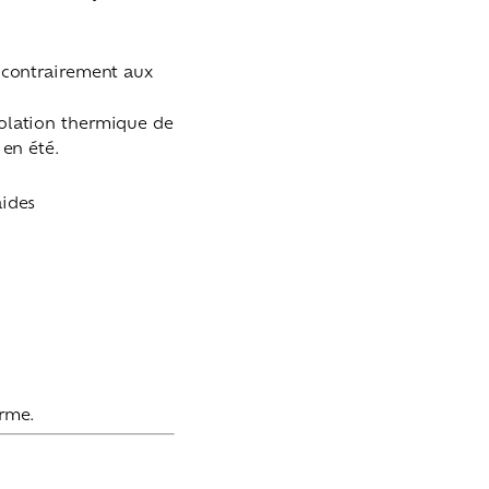
 contrairement aux
isolation thermique de
 en été.
aides
erme.