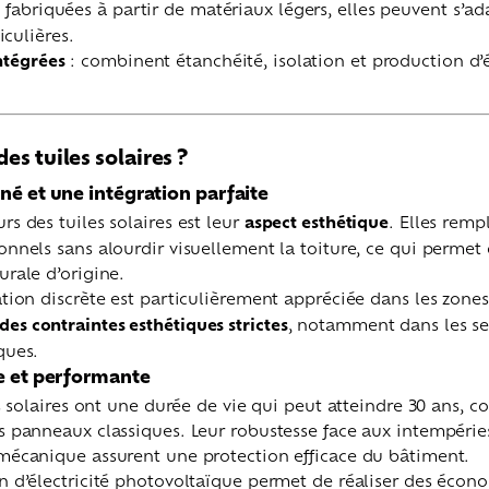
 fabriquées à partir de matériaux légers, elles peuvent s’ad
culières.
intégrées
: combinent étanchéité, isolation et production d’
es tuiles solaires ?
né et une intégration parfaite
rs des tuiles solaires est leur
aspect esthétique
. Elles remp
onnels sans alourdir visuellement la toiture, ce qui permet
urale d’origine.
ation discrète est particulièrement appréciée dans les zone
es contraintes esthétiques strictes
, notamment dans les se
ques.
e et performante
les solaires ont une durée de vie qui peut atteindre 30 ans, 
s panneaux classiques. Leur robustesse face aux intempéries
 mécanique assurent une protection efficace du bâtiment.
n d’électricité photovoltaïque permet de réaliser des écono