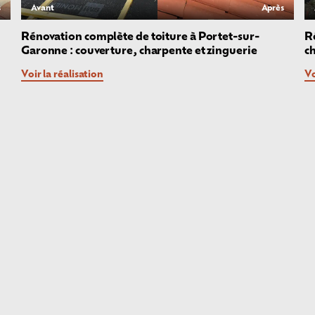
s
Avant
Après
Rénovation complète de toiture à Portet-sur-
R
Garonne : couverture, charpente et zinguerie
ch
Voir la réalisation
Vo