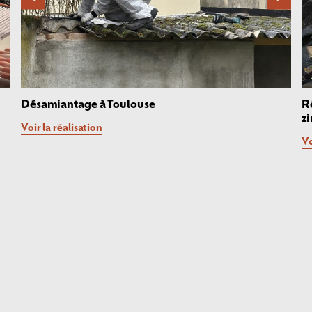
s
Désamiantage à Toulouse
R
z
Voir la réalisation
Vo