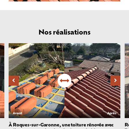
Nos réalisations
s
Avant
Après
À Roques-sur-Garonne, une toiture rénovée avec
Ré