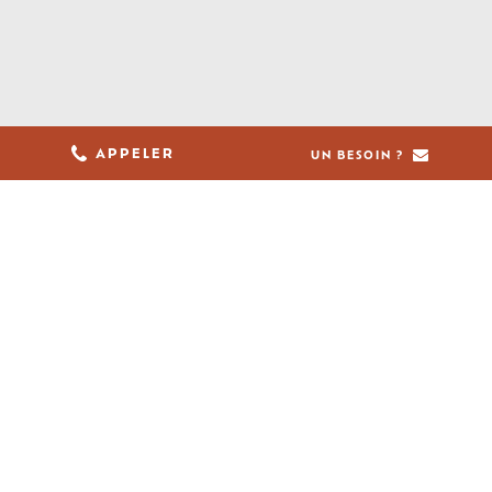
05 61 36 23 68
APPELER
UN BESOIN ?