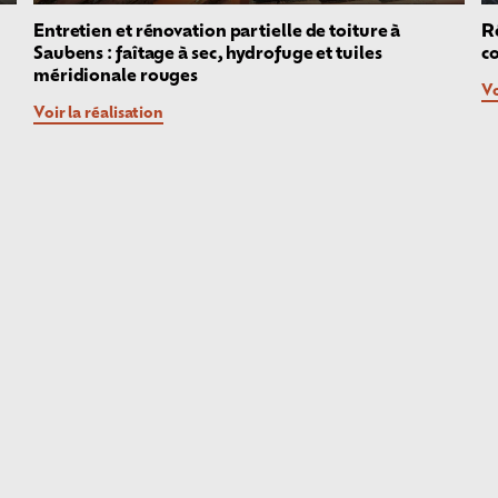
Entretien et rénovation partielle de toiture à
R
Saubens : faîtage à sec, hydrofuge et tuiles
c
méridionale rouges
Vo
Voir la réalisation