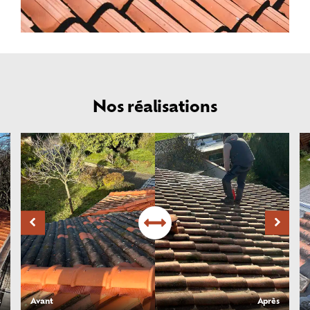
Nos réalisations
s
Avant
Après