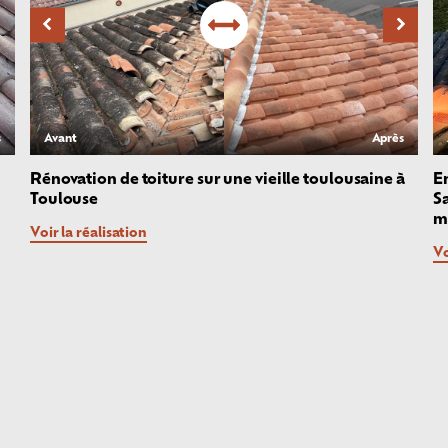
s
Avant
Après
Rénovation de toiture sur une vieille toulousaine à
En
Toulouse
Sa
m
Voir la réalisation
Vo