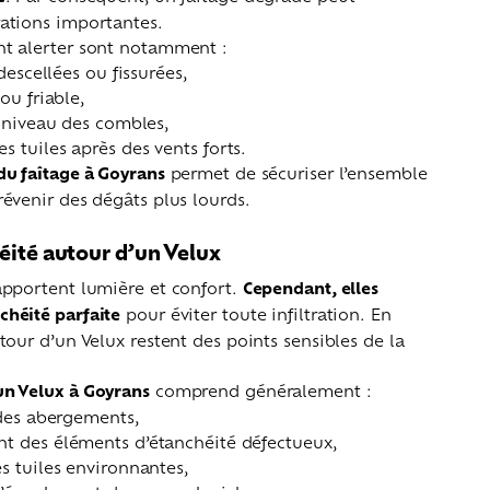
rations importantes.
nt alerter sont notamment :
 descellées ou fissurées,
ou friable,
u niveau des combles,
 tuiles après des vents forts.
du faîtage à Goyrans
permet de sécuriser l’ensemble
révenir des dégâts plus lourds.
éité autour d’un Velux
 apportent lumière et confort.
Cependant, elles
chéité parfaite
pour éviter toute infiltration. En
utour d’un Velux restent des points sensibles de la
un Velux à Goyrans
comprend généralement :
 des abergements,
t des éléments d’étanchéité défectueux,
s tuiles environnantes,