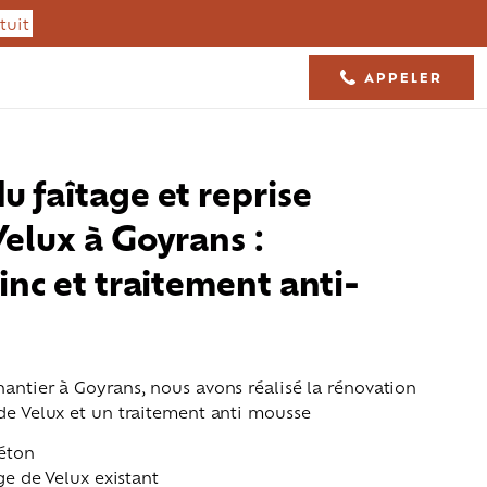
tuit
APPELER
05 61 36 23 68
u faîtage et reprise
Velux à Goyrans :
inc et traitement anti-
hantier à Goyrans, nous avons réalisé la rénovation
 de Velux et un traitement anti mousse
Isolation toiture
Charpente
éton
e de Velux existant