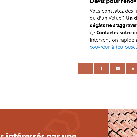
Devis pour rénov
Vous constatez des i
ou d’un Velux ?
Un d
dégâts ne s’aggrave
👉
Contactez votre c
intervention rapide
couvreur à toulouse
s intéressés par une