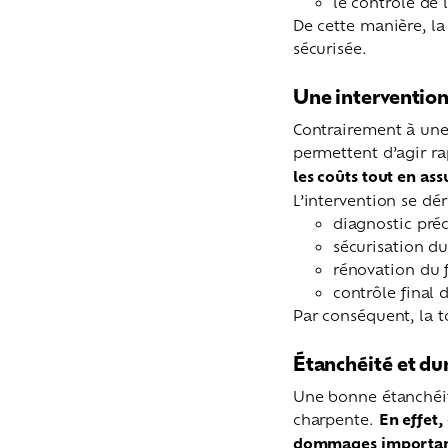
le contrôle de 
De cette manière, la
sécurisée.
Une intervention 
Contrairement à une
permettent d’agir ra
les coûts tout en as
L’intervention se dé
diagnostic préc
sécurisation du
rénovation du f
contrôle final d
Par conséquent, la 
Étanchéité et dur
Une bonne étanchéité
charpente.
En effet,
dommages importan