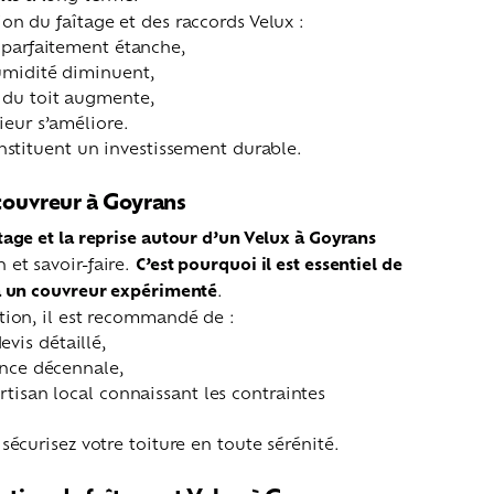
on du faîtage et des raccords Velux :
e parfaitement étanche,
humidité diminuent,
e du toit augmente,
rieur s’améliore.
onstituent un investissement durable.
 couvreur à Goyrans
tage et la reprise autour d’un Velux à Goyrans
et savoir-faire.
C’est pourquoi il est essentiel de
 à un couvreur expérimenté
.
tion, il est recommandé de :
vis détaillé,
rance décennale,
artisan local connaissant les contraintes
sécurisez votre toiture en toute sérénité.