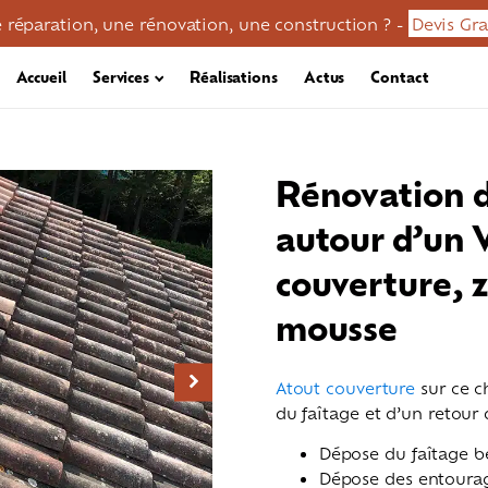
 réparation, une rénovation, une construction ? -
Devis Gra
Accueil
Services
Réalisations
Actus
Contact
Rénovation d
autour d’un 
couverture, z
mousse
Atout couverture
sur ce c
du faîtage et d’un retour
en / démoussage
Réparation toiture
Zinguerie
Dépose du faîtage b
Dépose des entourag