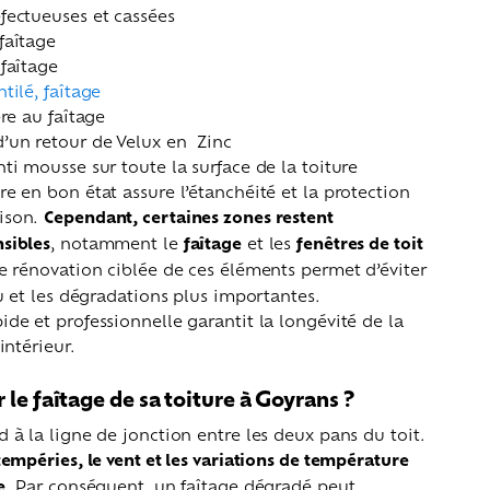
fectueuses et cassées
faîtage
 faîtage
ntilé, faîtage
ère au faîtage
’un retour de Velux en Zinc
nti mousse sur toute la surface de la toiture
re en bon état assure l’étanchéité et la protection
ison.
Cependant, certaines zones restent
sibles
, notamment le
faîtage
et les
fenêtres de toit
ne rénovation ciblée de ces éléments permet d’éviter
au et les dégradations plus importantes.
ide et professionnelle garantit la longévité de la
intérieur.
le faîtage de sa toiture à Goyrans ?
d à la ligne de jonction entre les deux pans du toit.
tempéries, le vent et les variations de température
e
. Par conséquent, un faîtage dégradé peut