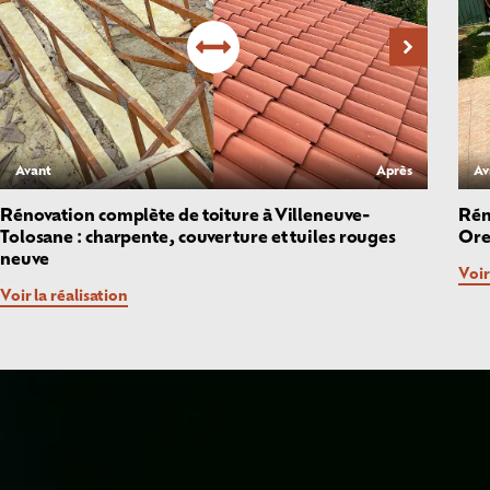
Avant
Après
Av
Rénovation complète de toiture à Villeneuve-
Rén
Tolosane : charpente, couverture et tuiles rouges
Ore
neuve
Voir
Voir la réalisation