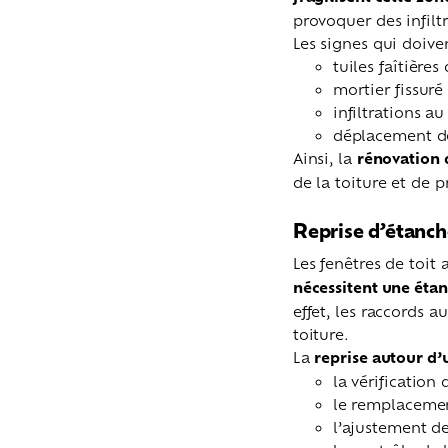
provoquer des infilt
Les signes qui doive
tuiles faîtières
mortier fissuré 
infiltrations a
déplacement des
Ainsi, la
rénovation 
de la toiture et de p
Reprise d’étanch
Les fenêtres de toit
nécessitent une étan
effet, les raccords a
toiture.
La
reprise autour d’
la vérification
le remplacemen
l’ajustement de