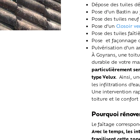
Dépose des tuiles dé
Pose d’un Bastin au 
Pose des tuiles neuf
Pose d’un
Closoir ve
Pose des tuiles faîti
Pose et façonnage d
Pulvérisation d’un a
À Goyrans, une toitu
durable de votre ma
particulièrement sen
type Velux
. Ainsi, u
les infiltrations d’e
Une intervention rap
toiture et le confort 
Pourquoi rénover 
Le faîtage correspon
Avec le temps, les in
fragilisent cette zon