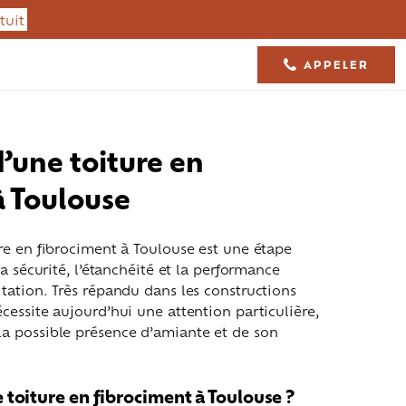
tuit
APPELER
05 61 36 23 68
’une toiture en
à Toulouse
re en fibrociment à Toulouse est une étape
la sécurité, l’étanchéité et la performance
tation. Très répandu dans les constructions
cessite aujourd’hui une attention particulière,
a possible présence d’amiante et de son
Isolation toiture
Charpente
toiture en fibrociment à Toulouse ?