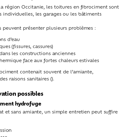
a région Occitanie, les toitures en fibrociment sont
s individuelles, les garages ou les bâtiments
es peuvent présenter plusieurs problèmes :
ions d’eau
ues (fissures, cassures)
dans les constructions anciennes
hermique face aux fortes chaleurs estivales
ibrociment contenait souvent de l’amiante,
es raisons sanitaires ().
vation possibles
tement hydrofuge
tat et sans amiante, un simple entretien peut suffire
ssion
sse