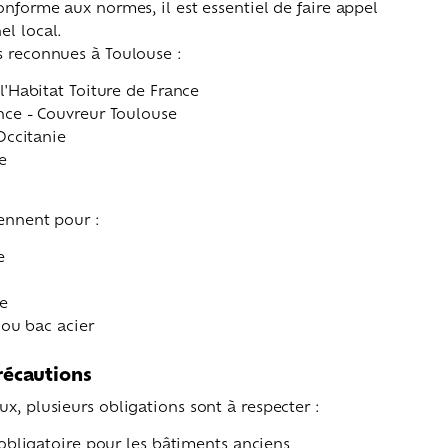
onforme aux normes, il est essentiel de faire appel
el local.
s reconnues à Toulouse :
'Habitat Toiture de France
ce - Couvreur Toulouse
Occitanie
e
iennent pour :
e
e
 ou bac acier
récautions
x, plusieurs obligations sont à respecter :
obligatoire pour les bâtiments anciens