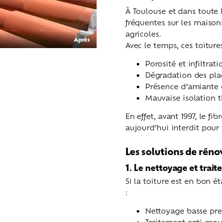
À Toulouse et dans toute l
fréquentes sur les maison
agricoles.
Après
Avec le temps, ces toitur
Porosité et infiltrat
Dégradation des plaq
Présence d’amiante 
Mauvaise isolation t
En effet, avant 1997, le f
aujourd’hui interdit pour d
Les solutions de réno
1. Le nettoyage et trai
Si la toiture est en bon é
:
Nettoyage basse pre
Traitement anti-mou