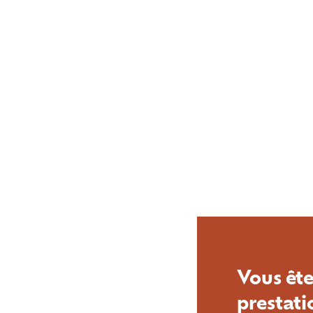
Vous ête
prestati