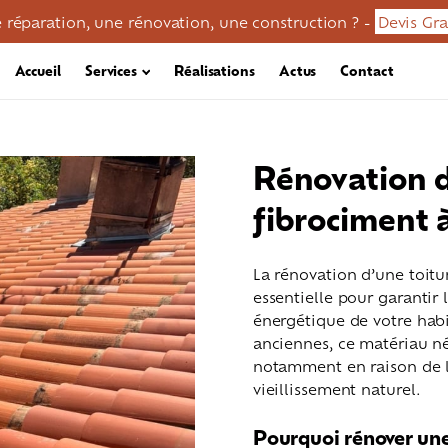
 réparation, une rénovation, une construction ? -
Devis Gra
Accueil
Services
Réalisations
Actus
Contact
Rénovation d
fibrociment 
La rénovation d’une toitu
essentielle pour garantir 
énergétique de votre habi
anciennes, ce matériau né
notamment en raison de l
vieillissement naturel.
en / démoussage
Réparation toiture
Zinguerie
Pourquoi rénover une 