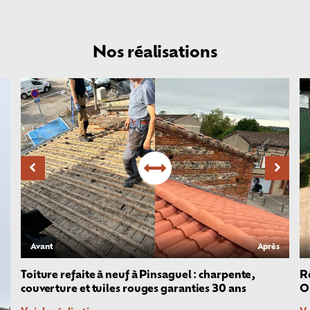
Nos réalisations
Avant
Après
Toiture refaite à neuf à Pinsaguel : charpente,
R
couverture et tuiles rouges garanties 30 ans
O