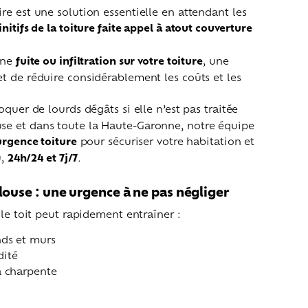
re est une solution essentielle en attendant les
nitifs de la toiture faite appel à atout couverture
une
fuite ou infiltration sur votre toiture
, une
t de réduire considérablement les coûts et les
quer de lourds dégâts si elle n’est pas traitée
e et dans toute la Haute-Garonne, notre équipe
urgence toiture
pour sécuriser votre habitation et
u,
24h/24 et 7j/7
.
ulouse : une urgence à ne pas négliger
 le toit peut rapidement entraîner :
nds et murs
dité
a charpente