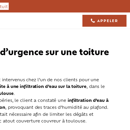
tuit
APPELER
05 61 36 23 68
 d’urgence sur une toiture
tervenus chez l’un de nos clients pour une
te à une infiltration d’eau sur la toiture
, dans le
ulouse
.
péries, le client a constaté une
infiltration d’eau à
ion
, provoquant des traces d’humidité au plafond.
ait nécessaire afin de limiter les dégâts et
Isolation toiture
Charpente
c atout couverture couvreur à toulouse.