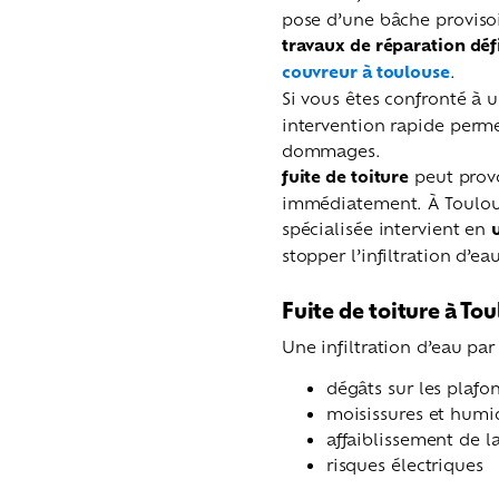
pose d’une bâche provisoi
travaux de réparation défi
couvreur à toulouse
.
Si vous êtes confronté à 
intervention rapide perme
dommages.
fuite de toiture
peut provo
immédiatement. À Toulous
spécialisée intervient en
stopper l’infiltration d’ea
Fuite de toiture à To
Une infiltration d’eau par
dégâts sur les plafo
moisissures et humi
affaiblissement de l
risques électriques