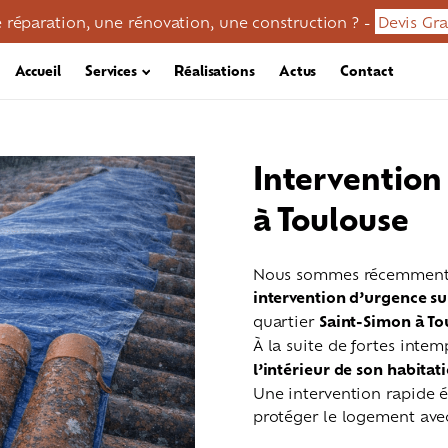
 réparation, une rénovation, une construction ? -
Devis Gra
Accueil
Services
Réalisations
Actus
Contact
Intervention
à Toulouse
Nous sommes récemment in
intervention d’urgence sui
quartier
Saint-Simon à To
À la suite de fortes intem
l’intérieur de son habitat
Une intervention rapide ét
en / démoussage
Réparation toiture
Zinguerie
protéger le logement ave