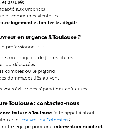
 et assurés
 adapté aux urgences
use et communes alentours
otre logement et limiter les dégâts
.
vreur en urgence à Toulouse ?
 professionnel si :
près un orage ou de fortes pluies
ées ou déplacées
 les combles ou le plafond
 des dommages liés au vent
us vous évitez des réparations coûteuses.
ure Toulouse : contactez-nous
ence toiture à Toulouse
faite appel à atout
ulouse et
couvreur à Colomiers
?
t notre équipe pour une
intervention rapide et