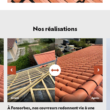
Nos réalisations
s
Avant
Après
À Fonsorbes, nos couvreurs redonnent vie à une