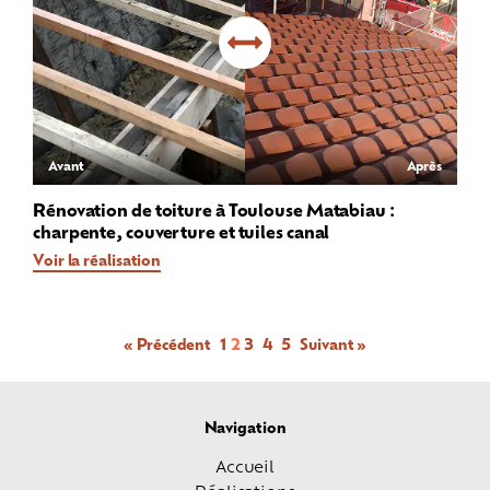
Avant
Après
Rénovation de toiture à Toulouse Matabiau :
charpente, couverture et tuiles canal
Voir la réalisation
« Précédent
1
2
3
4
5
Suivant »
Navigation
Accueil