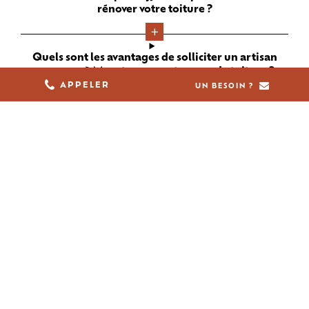
rénover votre toiture ?
Quels sont les avantages de solliciter un artisan
couvreur à Muret pour vos travaux de toiture ?
05 61 36 23 68
APPELER
UN BESOIN ?
Quels critères faut-il prendre en compte pour
choisir le couvreur le plus adapté à Muret pour
votre projet de toiture ?
Quel budget faut-il prévoir pour des travaux de
couverture à Muret, et comment obtenir un devis
précis ?
En quoi un artisan couvreur se distingue-t-il d’une
entreprise de couverture à Muret ?