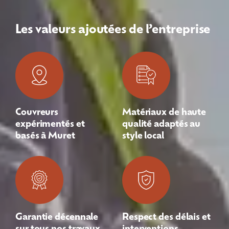
Les valeurs ajoutées de l’entreprise
Couvreurs
Matériaux de haute
expérimentés et
qualité adaptés au
basés à Muret
style local
Garantie décennale
Respect des délais et
sur tous nos travaux
interventions