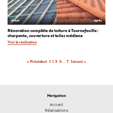
Avant
Après
Rénovation complète de toiture à Tournefeuille :
charpente, couverture et tuiles médiane
Voir la réalisation
« Précédent
1
2
3
4
…
7
Suivant »
Navigation
Accueil
Réalisations